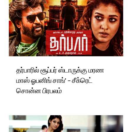
தர்பாரில் சூப்பர் ஸ்டாருக்கு மரண
மாஸ் ஓபனிங் சாங்’ – சீக்ரெட்
சொன்ன பிரபலம்