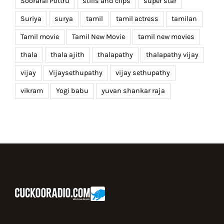
Soorarai Pottru
stills and clips
super star
Suriya
surya
tamil
tamil actress
tamilan
Tamil movie
Tamil New Movie
tamil new movies
thala
thala ajith
thalapathy
thalapathy vijay
vijay
Vijaysethupathy
vijay sethupathy
vikram
Yogi babu
yuvan shankar raja