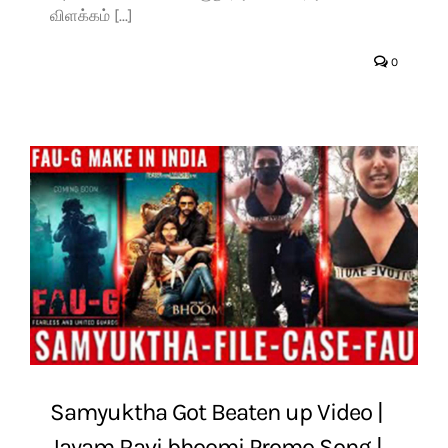
விளக்கம் [...]
0
Samyuktha Got Beaten up Video |
Jayam Ravi bhoomi Promo Song |