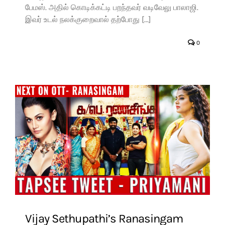
பேமஸ். அதில் கொடிக்கட்டி பறந்தவர் வடிவேலு பாலாஜி.
இவர் உடல் நலக்குறைவால் தற்போது [...]
0
Vijay Sethupathi’s Ranasingam