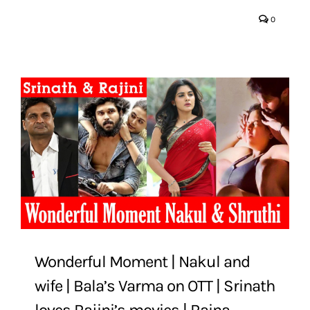
0
Wonderful Moment | Nakul and
wife | Bala’s Varma on OTT | Srinath
loves Rajini’s movies | Raina