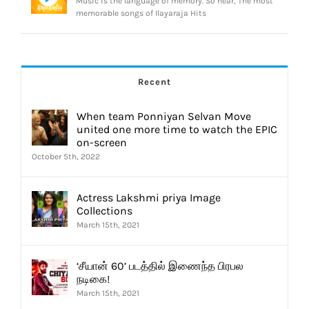
Music is the language of memory. So hear, The most
memorable songs of Ilayaraja Hits
Recent
When team Ponniyan Selvan Move
united one more time to watch the EPIC
on-screen
October 5th, 2022
Actress Lakshmi priya Image
Collections
March 15th, 2021
‘சீயான் 60’ படத்தில் இணைந்த பிரபல
நடிகை!
March 15th, 2021