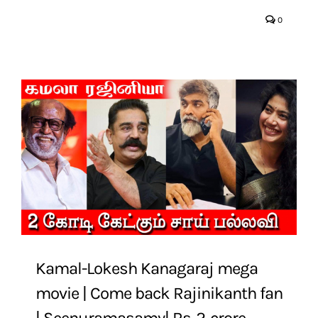
0
Kamal-Lokesh Kanagaraj mega
movie | Come back Rajinikanth fan
| Seenuramasamy| Rs-2-crore-