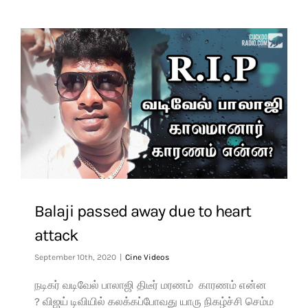
Balaji passed away due to heart
attack
September 10th, 2020
|
Cine Videos
நடிகர் வடிவேல் பாலாஜி திடீர் மரணம் காரணம் என்ன
? விஜய் டிவியில் கலக்கப்போவது யாரு நிகழ்ச்சி செம்ம