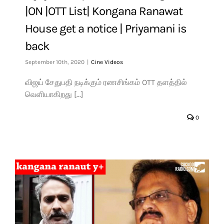
|ON |OTT List| Kongana Ranawat
House get a notice | Priyamani is
back
September 10th, 2020
|
Cine Videos
விஜய் சேதுபதி நடிக்கும் ரணசிங்கம் OTT தளத்தில்
வெளியாகிறது [...]
0