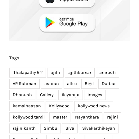
Tags
'Thalapathy 64'
ajith
ajithkumar
anirudh
AR Rahman
asuran
atlee
Bigil
Darbar
Dhanush
Gallery
ilayaraja
images
kamalhaasan
Kollywood
kollywood news
kollywood tamil
master
Nayanthara
rajini
rajinikanth
Simbu
Siva
Sivakarthikeyan