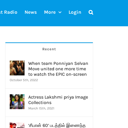
st Radio
News
More
Login
Recent
When team Ponniyan Selvan
Move united one more time
to watch the EPIC on-screen
October 5th, 2022
Actress Lakshmi priya Image
Collections
March 15th, 2021
‘சீயான் 60’ படத்தில் இணைந்த