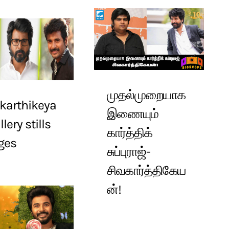
முதல்முறையாக
karthikeya
இணையும்
lery stills
கார்த்திக்
ges
சுப்புராஜ்-
சிவகார்த்திகேய
ன்!