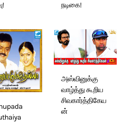
ு!
நடிகை!
அஸ்வினுக்கு
வாழ்த்து கூறிய
சிவகார்த்திகேய
nupada
ன்
uthaiya