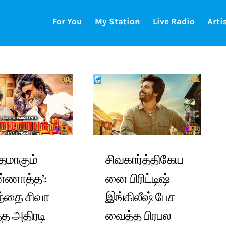
For You
My Station
Live Radio
Arti
தமாகும்
சிவகார்த்திகேய
்ணாத்த’:
னை பிரிட்டிஷ்
த்தை சிவா
இங்கிலீஷ் பேச
்த அதிரடி
வைத்த பிரபல