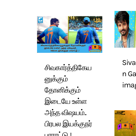
Siva
சிவகார்த்திகேய
n Gal
னுக்கும்
ima
தோனிக்கும்
இடையே உள்ள
அந்த விஷயம்..
பிரபல இயக்குநர்
பாராட்டு..!