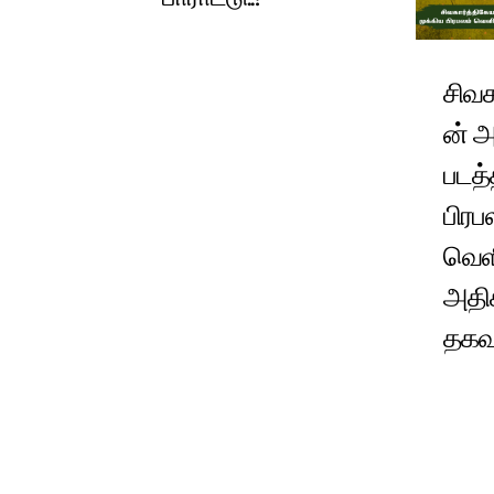
சிவக
ன் 
படத்
பிரப
வெள
அதிக
தகவ