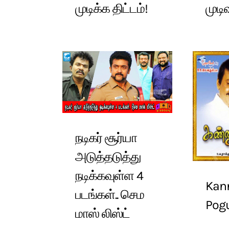
முடிக்க திட்டம்!
முடிவ
நடிகர் சூர்யா
அடுத்தடுத்து
நடிக்கவுள்ள 4
Kan
படங்கள்.. செம
Pog
மாஸ் லிஸ்ட்