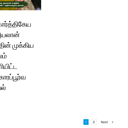
ார்த்திகேய
அயலான்
தின் முக்கிய
லம்
ியிட்ட
ாரப்பூர்வ
ல்
1
2
Next