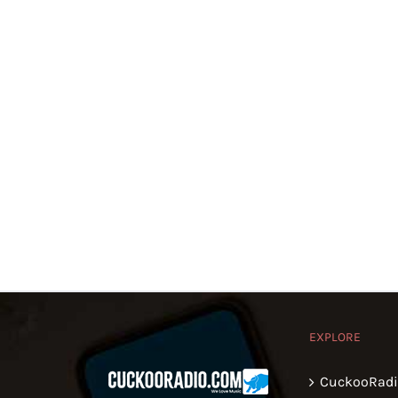
EXPLORE
CuckooRad