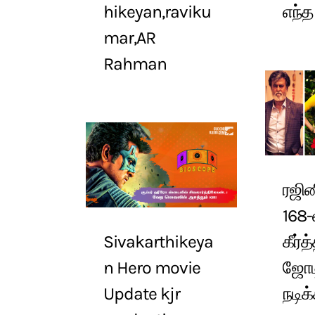
hikeyan,raviku
எந்த
mar,AR
Rahman
ரஜின
168-
Sivakarthikeya
கீர்த
n Hero movie
ஜோட
Update kjr
நடிக