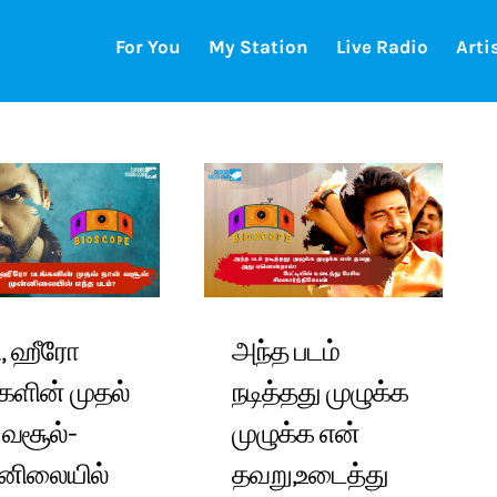
For You
My Station
Live Radio
Arti
ி, ஹீரோ
அந்த படம்
களின் முதல்
நடித்தது முழுக்க
 வசூல்-
முழுக்க என்
்னிலையில்
தவறு,உடைத்து