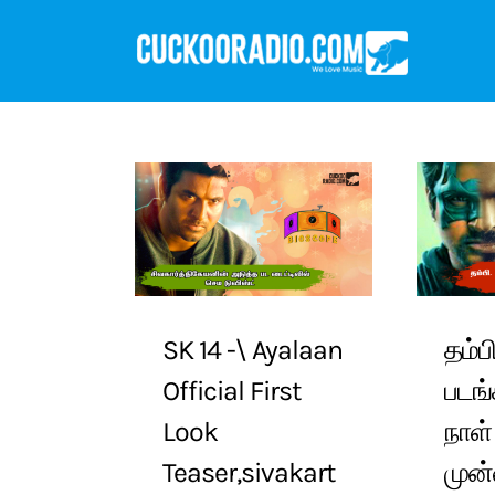
Skip
to
content
SK 14 -\ Ayalaan
தம்ப
Official First
படங்
Look
நாள்
Teaser,sivakart
முன