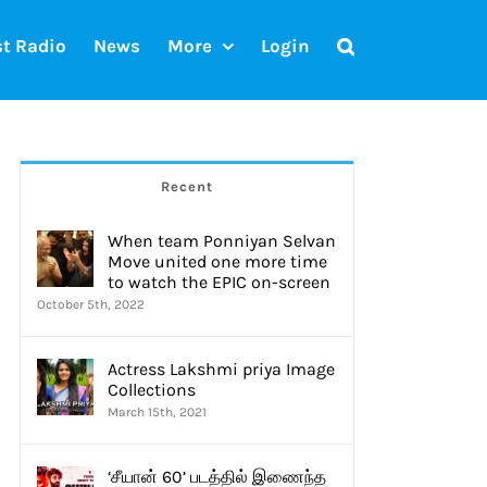
st Radio
News
More
Login
Recent
When team Ponniyan Selvan
Move united one more time
to watch the EPIC on-screen
October 5th, 2022
Actress Lakshmi priya Image
Collections
March 15th, 2021
‘சீயான் 60’ படத்தில் இணைந்த