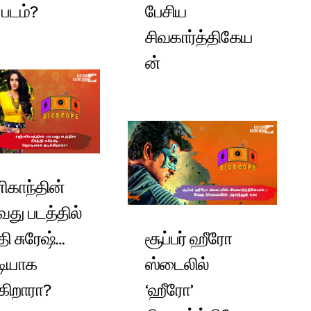
 படம்?
பேசிய
சிவகார்த்திகேய
ன்
ிகாந்தின்
வது படத்தில்
்தி சுரேஷ்…
சூப்பர் ஹீரோ
ியாக
ஸ்டைலில்
்கிறாரா?
‘ஹீரோ’