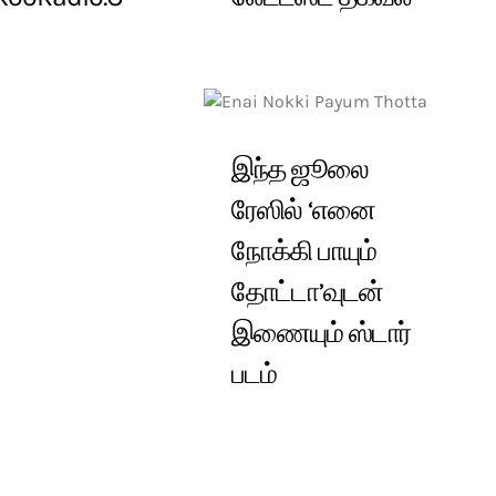
இந்த ஜூலை
ரேஸில் ‘எனை
நோக்கி பாயும்
தோட்டா’வுடன்
இணையும் ஸ்டார்
படம்