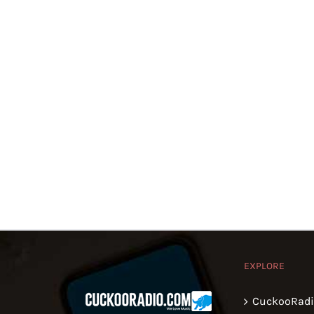
EXPLORE
CuckooRad