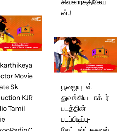
சிவகார்த்திகேய
ன்..!
karthikeya
ctor Movie
ate Sk
பூஜையுடன்
uction KJR
துவங்கிய டாக்டர்
io Tamil
படத்தின்
ie
படப்பிடிப்பு-
kooRadio.C
லேட்டஸ்ட் தகவல்