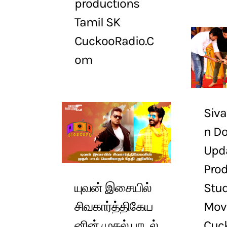
productions
Tamil SK
CuckooRadio.C
om
Siva
n Do
Upd
Prod
யுவன் இசையில்
Stud
சிவகார்த்திகேய
Mov
னின் முதல் பாடல்
Cuc