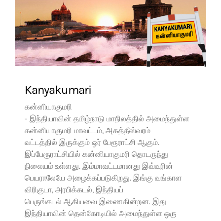
Kanyakumari
கன்னியாகுமரி
- இந்தியாவின் தமிழ்நாடு மாநிலத்தில் அமைந்துள்ள
கன்னியாகுமரி மாவட்டம், அகத்தீஸ்வரம்
வட்டத்தில் இருக்கும் ஒர் பேரூராட்சி ஆகும்.
இப்பேரூராட்சியில் கன்னியாகுமரி தொடருந்து
நிலையம் உள்ளது. இம்மாவட்டமானது இவ்வுரின்
பெயராலேயே அழைக்கப்படுகிறது. இங்கு வங்காள
விரிகுடா, அரபிக்கடல், இந்தியப்
பெருங்கடல் ஆகியவை இணைகின்றன. இது
இந்தியாவின் தென்கோடியில் அமைந்துள்ள ஒரு