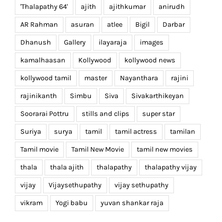
'Thalapathy 64'
ajith
ajithkumar
anirudh
AR Rahman
asuran
atlee
Bigil
Darbar
Dhanush
Gallery
ilayaraja
images
kamalhaasan
Kollywood
kollywood news
kollywood tamil
master
Nayanthara
rajini
rajinikanth
Simbu
Siva
Sivakarthikeyan
Soorarai Pottru
stills and clips
super star
Suriya
surya
tamil
tamil actress
tamilan
Tamil movie
Tamil New Movie
tamil new movies
thala
thala ajith
thalapathy
thalapathy vijay
vijay
Vijaysethupathy
vijay sethupathy
vikram
Yogi babu
yuvan shankar raja