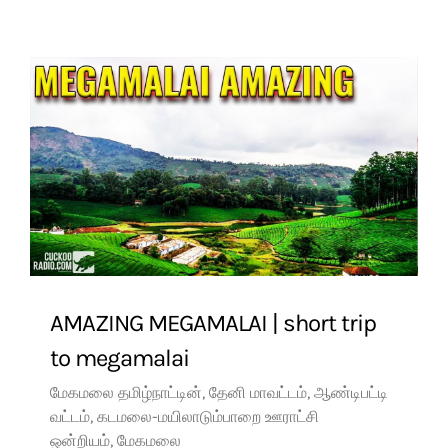
AMAZING MEGAMALAI | short trip
to megamalai
மேகமலை தமிழ்நாட்டின், தேனி மாவட்டம், ஆண்டிபட்டி
வட்டம், கடமலை-மயிலாடும்பாறை ஊராட்சி
ஒன்றியம், மேகமலை