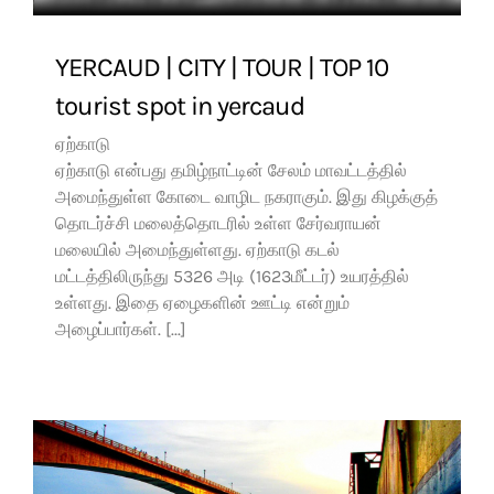
YERCAUD | CITY | TOUR | TOP 10
tourist spot in yercaud
ஏற்காடு
ஏற்காடு என்பது தமிழ்நாட்டின் சேலம் மாவட்டத்தில்
அமைந்துள்ள கோடை வாழிட நகராகும். இது கிழக்குத்
தொடர்ச்சி மலைத்தொடரில் உள்ள சேர்வராயன்
மலையில் அமைந்துள்ளது. ஏற்காடு கடல்
மட்டத்திலிருந்து 5326 அடி (1623மீட்டர்) உயரத்தில்
உள்ளது. இதை ஏழைகளின் ஊட்டி என்றும்
அழைப்பார்கள். [...]