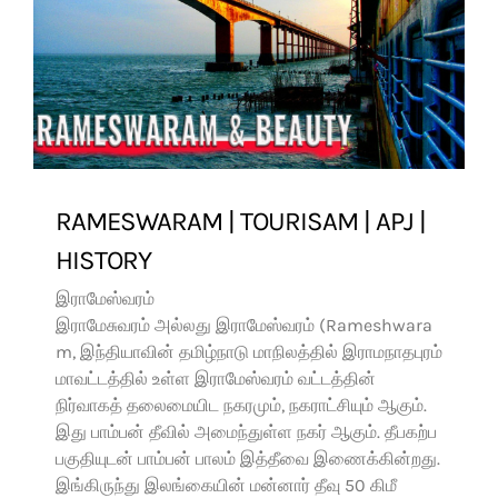
RAMESWARAM | TOURISAM | APJ |
HISTORY
இராமேஸ்வரம்
இராமேசுவரம் அல்லது இராமேஸ்வரம் (Rameshwara
m, இந்தியாவின் தமிழ்நாடு மாநிலத்தில் இராமநாதபுரம்
மாவட்டத்தில் உள்ள இராமேஸ்வரம் வட்டத்தின்
நிர்வாகத் தலைமையிட நகரமும், நகராட்சியும் ஆகும்.
இது பாம்பன் தீவில் அமைந்துள்ள நகர் ஆகும். தீபகற்ப
பகுதியுடன் பாம்பன் பாலம் இத்தீவை இணைக்கின்றது.
இங்கிருந்து இலங்கையின் மன்னார் தீவு 50 கிமீ