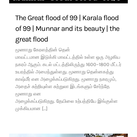
The Great flood of 99 | Karala flood
of 99 | Munnar and its beauty | the
great flood
மூணாறு கேரளத்தின் தென்
மாவட்டமான இடுக்கி மாவட்டத்தில் உள்ள ஒரு அழகிய
நகரம் ஆகும். கடல் மட்டத்திலிருந்து 1600–1800 மீட்டர்
உயரத்தில் அமைந்துள்ளது. மூணாறு தென்னகத்து
காஷ்மீர் என அழைக்கப்படுகிறது. மூணாறு நகரமும்,
அதைச் சுற்றியுள்ள சுற்றுலா இடங்களும் சேர்ந்தே
மூணாறு என
அழைக்கப்படுகிறது. தேயிலை உற்பத்தியே இங்குள்ள
முக்கியமான [...]