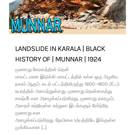
LANDSLIDE IN KARALA | BLACK
HISTORY OF | MUNNAR | 1924
மூணாறு கேரளத்தின் தென்
மாவட்டமான இடுக்கி மாவட்டத்தில் உள்ள ஒரு அழகிய
நகரம் ஆகும். கடல் மட்டத்திலிருந்து 1600–1800 மீட்டர்
உயரத்தில் அமைந்துள்ளது. மூணாறு தென்னகத்து
காஷ்மீர் என அழைக்கப்படுகிறது. மூணாறு நகரமும்,
அதைச் சுற்றியுள்ள சுற்றுலா இடங்களும் சேர்ந்தே
மூணாறு என
அழைக்கப்படுகிறது. தேயிலை உற்பத்தியே இங்குள்ள
முக்கியமான [...]