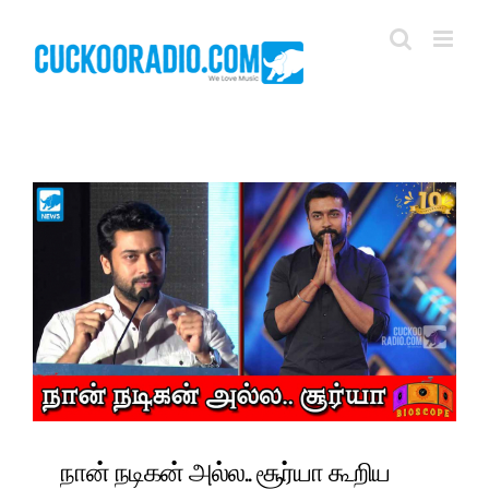
Skip
to
content
நான் நடிகன் அல்ல.. சூர்யா கூறிய