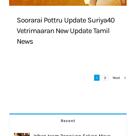
Soorarai Pottru Update Suriya40
Vetrimaaran New Update Tamil
News
1
2
Next
Recent
When team Ponniyan Selvan Move