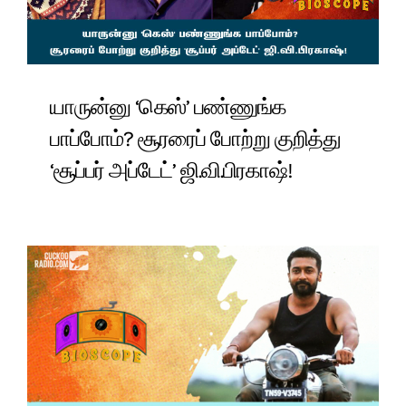
யாருன்னு ‘கெஸ்’ பண்ணுங்க
பாப்போம்? சூரரைப் போற்று குறித்து
‘சூப்பர் அப்டேட்’ ஜி.வி.பிரகாஷ்!