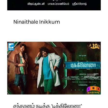
Ninaithale Inikkum
சந்தானம் நடித்த ‘டிக்கிலோனா’