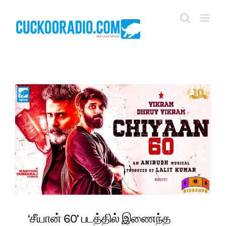
Skip
to
content
‘சீயான் 60’ படத்தில் இணைந்த