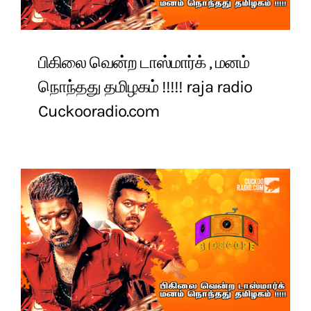
பிகிலை வென்ற டாஸ்மார்க் , மனம்
நொந்தது தமிழகம் !!!!! raja radio
Cuckooradio.com