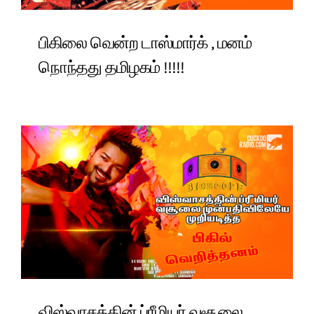
பிகிலை வென்ற டாஸ்மார்க் , மனம்
நொந்தது தமிழகம் !!!!!
விஸ்வாசத்தின் ப்ரீமியர் வசூலை