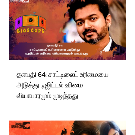
தளபதி 64: சாட்டிலைட் உரிமையை
அடுத்து டிஜிட்டல் உரிமை
வியாபாரமும் முடிந்தது