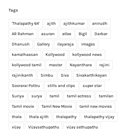
Tags
'Thalapathy 64'
ajith
ajithkumar
anirudh
AR Rahman
asuran
atlee
Bigil
Darbar
Dhanush
Gallery
ilayaraja
images
kamalhaasan
Kollywood
kollywood news
kollywood tamil
master
Nayanthara
rajini
rajinikanth
Simbu
Siva
Sivakarthikeyan
Soorarai Pottru
stills and clips
super star
Suriya
surya
tamil
tamil actress
tamilan
Tamil movie
Tamil New Movie
tamil new movies
thala
thala ajith
thalapathy
thalapathy vijay
vijay
Vijaysethupathy
vijay sethupathy