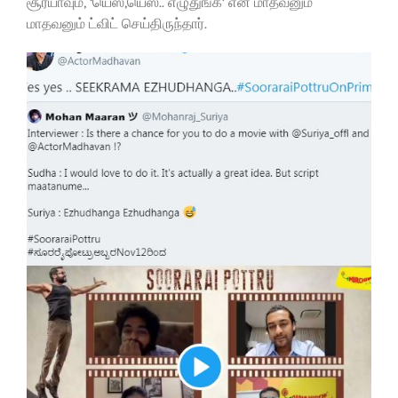
சூர்யாவும், ‘யெஸ்,யெஸ்.. எழுதுங்க’ என மாதவனும்
மாதவனும் ட்விட் செய்திருந்தார்.