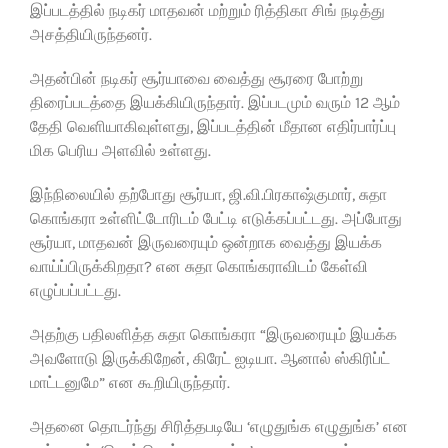
இப்படத்தில் நடிகர் மாதவன் மற்றும் ரித்திகா சிங் நடித்து
அசத்தியிருந்தனர்.
அதன்பின் நடிகர் சூர்யாவை வைத்து சூரரை போற்று
திரைப்படத்தை இயக்கியிருந்தார். இப்படமும் வரும் 12 ஆம்
தேதி வெளியாகிவுள்ளது, இப்படத்தின் மீதான எதிர்பார்ப்பு
மிக பெரிய அளவில் உள்ளது.
இந்நிலையில் தற்போது சூர்யா, ஜி.வி.பிரகாஷ்குமார், சுதா
கொங்கரா உள்ளிட்டோரிடம் பேட்டி எடுக்கப்பட்டது. அப்போது
சூர்யா, மாதவன் இருவரையும் ஒன்றாக வைத்து இயக்க
வாய்ப்பிருக்கிறதா? என சுதா கொங்கராவிடம் கேள்வி
எழுப்பப்பட்டது.
அதற்கு பதிலளித்த சுதா கொங்கரா “இருவரையும் இயக்க
அவளோடு இருக்கிறேன், கிரேட் ஐடியா. ஆனால் ஸ்கிரிப்ட்
மாட்டனுமே” என கூறியிருந்தார்.
அதனை தொடர்ந்து சிரித்தபடியே ‘எழுதுங்க எழுதுங்க’ என