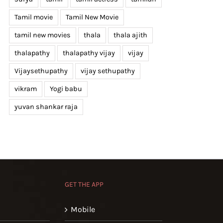
Tamil movie
Tamil New Movie
tamil new movies
thala
thala ajith
thalapathy
thalapathy vijay
vijay
Vijaysethupathy
vijay sethupathy
vikram
Yogi babu
yuvan shankar raja
GET THE APP
Mobile