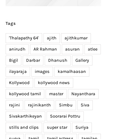
Tags
'Thalapathy 64'
ajith
ajithkumar
anirudh
AR Rahman
asuran
atlee
Bigil
Darbar
Dhanush
Gallery
ilayaraja
images
kamalhaasan
Kollywood
kollywood news
kollywood tamil
master
Nayanthara
rajini
rajinikanth
Simbu
Siva
Sivakarthikeyan
Soorarai Pottru
stills and clips
super star
Suriya
surya
tamil
tamil actress
tamilan