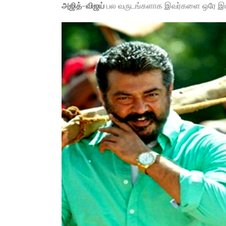
அஜித்
–
விஜய்
பல வருடங்களாக இவர்களை ஒரே இடத்