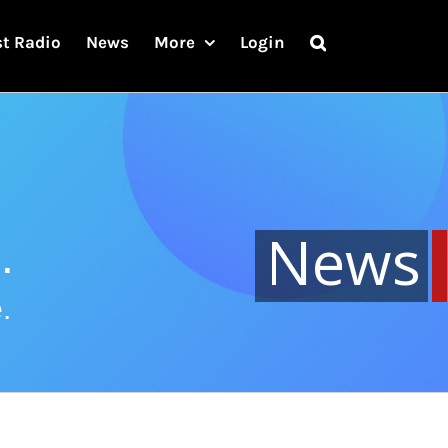
st Radio
News
More
Login
News
.
.