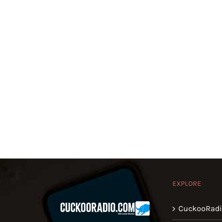
EXPLORE
CuckooRad