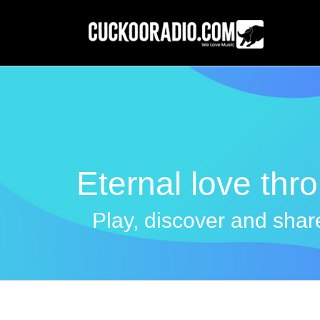
Skip
to
content
Eternal love thr
Play, discover and share