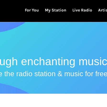
For You
My Station
Live Radio
Arti
ough enchanting music
 the radio station & music for free